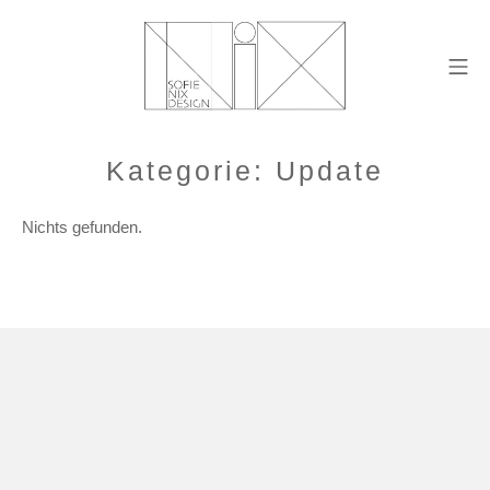
Zum
Inhalt
Mo
springen
Quilts und Textilku
Kategorie:
Update
Nichts gefunden.